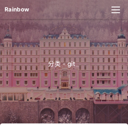
Rainbow
分类 - git
_